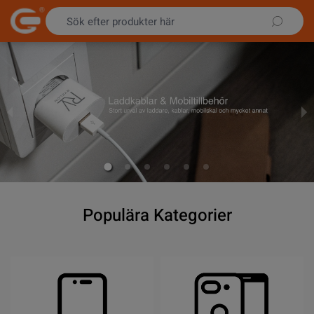
Hoppa till innehållet
Populära Kategorier