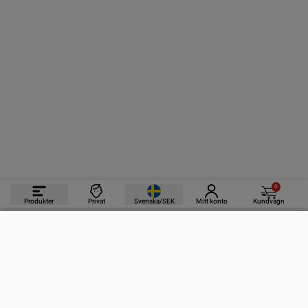
0
Produkter
Privat
Svenska/SEK
Mitt konto
Kundvagn