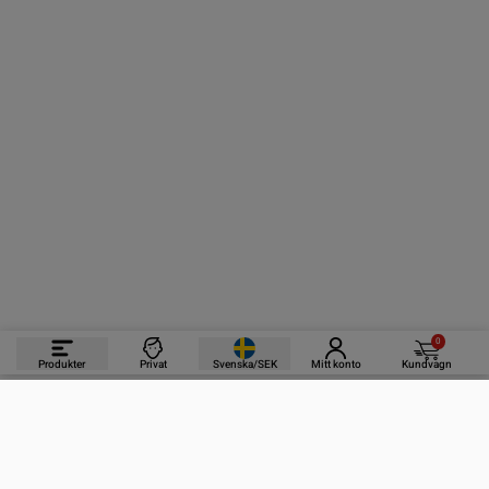
0
Produkter
Privat
Svenska/SEK
Mitt konto
Kundvagn