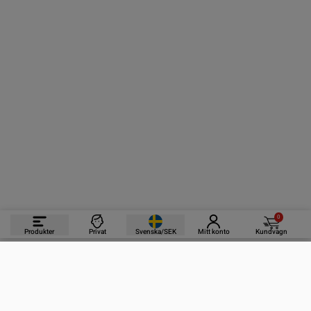
0
Produkter
Privat
Svenska/SEK
Mitt konto
Kundvagn