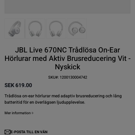
View larger image
View larger image
View larger image
View larger image
JBL Live 670NC Trådlösa On-Ear
Hörlurar med Aktiv Brusreducering Vit -
Nyskick
SKU#:
1200130004742
SEK 619.00
Trådlösa on-ear
hörlurar
med adaptiv brusreducering och lång
batteritid för en överlägsen ljudupplevelse.
Mer information
E-POSTA TILL EN VÄN