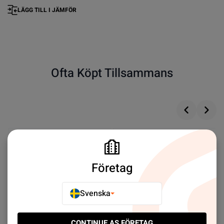
LÄGG TILL I JÄMFÖR
Ofta Köpt Tillsammans
Företag
Svenska
CONTINUE AS FÖRETAG