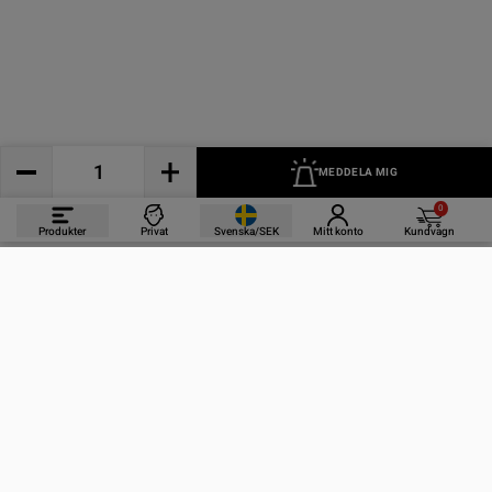
MEDDELA MIG
0
Produkter
Privat
Svenska/SEK
Mitt konto
Kundvagn
PRODUKTER