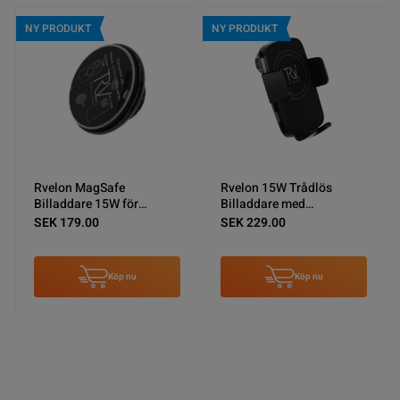
NY PRODUKT
NY PRODUKT
Rvelon MagSafe
Rvelon 15W Trådlös
Billaddare 15W för
Billaddare med
Ventilationsgaller
Automatisk Mobilhållare
SEK 179.00
SEK 229.00
Köp nu
Köp nu