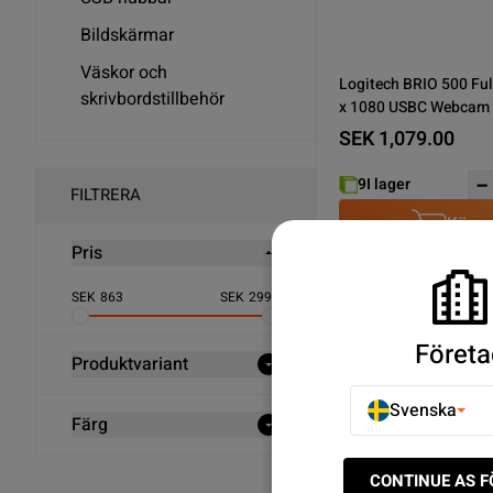
Bildskärmar
Väskor och
Logitech BRIO 500 Fu
skrivbordstillbehör
SEK 1,079.00
9
I lager
FILTRERA
Köp n
Pris
SEK
863
SEK
2992
Som visar 2/2
Företa
Produktvariant
Upptäck Webbkameror - 
Svenska
Färg
CONTINUE AS 