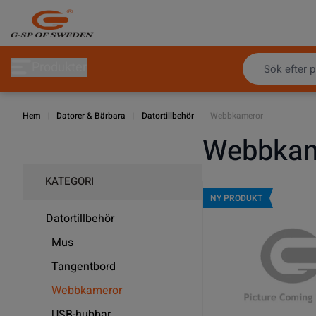
Hoppa till innehållet
Produkter
Hem
|
Datorer & Bärbara
|
Datortillbehör
|
Webbkameror
Webbkam
KATEGORI
NY PRODUKT
Datortillbehör
Mus
Tangentbord
Webbkameror
USB-hubbar