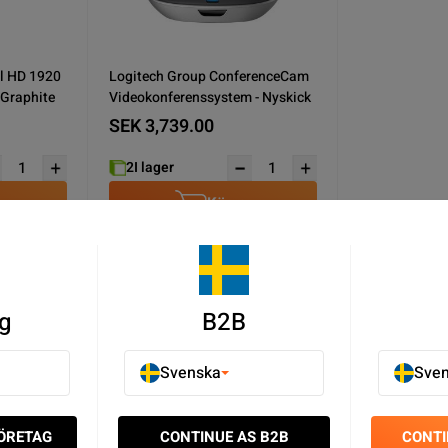
ll HD 1920
Logitech Group ConferenceCam
x 1080 USBC Webcam Graphite
Videokonferenssystem - Nyskick
SEK 3,739.00
2
I lager
u
Köp nu
g
B2B
Datortillbehör - Datorer & Bärbara till svårslagna priser. ✓ St
Svenska
Sve
FÖRETAG
CONTINUE AS B2B
CONTI