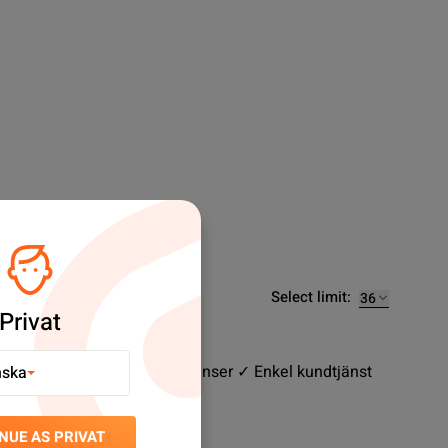
Select limit:
Privat
ort sortiment ✓ Snabba leveranser ✓ Enkel kundtjänst
nska
NUE AS PRIVAT