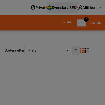
Privat
Svenska / SEK
Mitt konto
0
OUTLET
SEK 0.00
Sortera efter
Plats
Stigande ordning