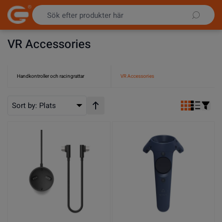
Hoppa till innehållet
VR Accessories
Handkontroller och racingrattar
VR Accessories
Sort by:
Plats
Stigande ordning