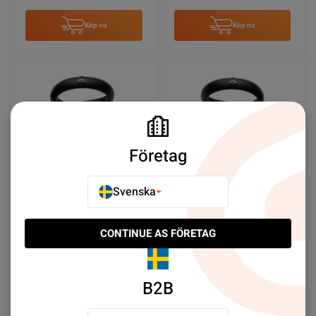
Köp nu
Köp nu
Företag
Svenska
HTC VIVE Controller for
HTC VIVE Controller for
XR Elite Hoger Nyskick
XR Elite L Nyskick
CONTINUE AS FÖRETAG
SEK 869.00
SEK 869.00
B2B
Köp nu
Köp nu