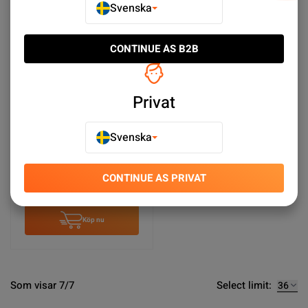
Svenska
CONTINUE AS B2B
Privat
Svenska
HTC VIVE Focus 3 Eye
Tracker Nyskick
CONTINUE AS PRIVAT
SEK 1,759.00
Köp nu
Select limit:
Som visar 7/7