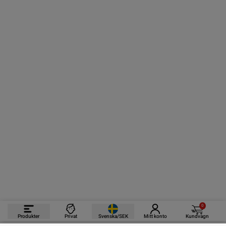
0
Produkter
Privat
Svenska/SEK
Mitt konto
Kundvagn