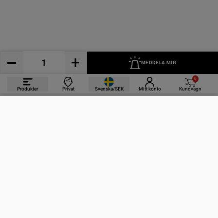
MEDDELA MIG
0
Produkter
Privat
Svenska/SEK
Mitt konto
Kundvagn
PRODUKTER
INFORMATION