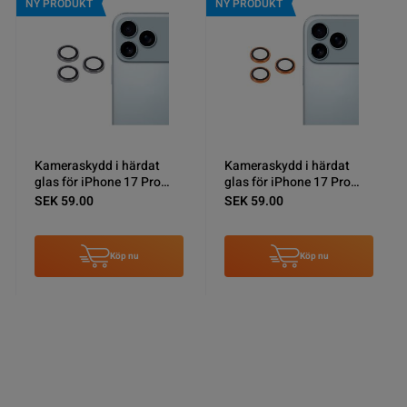
NY PRODUKT
NY PRODUKT
Kameraskydd i härdat
Kameraskydd i härdat
glas för iPhone 17 Pro
glas för iPhone 17 Pro
Max - Grå titanium
Max - Orange
SEK 59.00
SEK 59.00
Köp nu
Köp nu