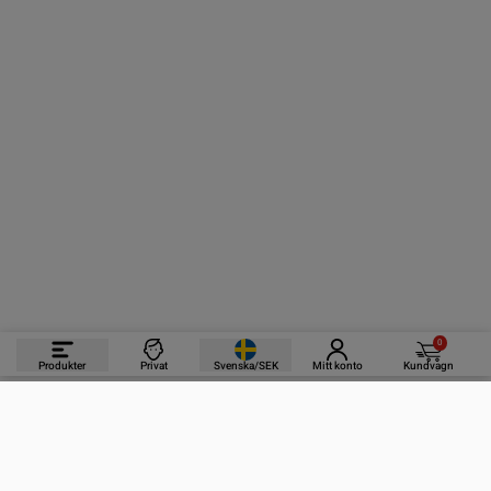
0
Produkter
Privat
Svenska/SEK
Mitt konto
Kundvagn