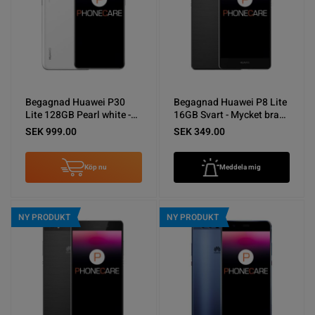
Begagnad Huawei P30
Begagnad Huawei P8 Lite
Lite 128GB Pearl white -
16GB Svart - Mycket bra
Använt skick
skick
SEK 999.00
SEK 349.00
Köp nu
Meddela mig
NY PRODUKT
NY PRODUKT