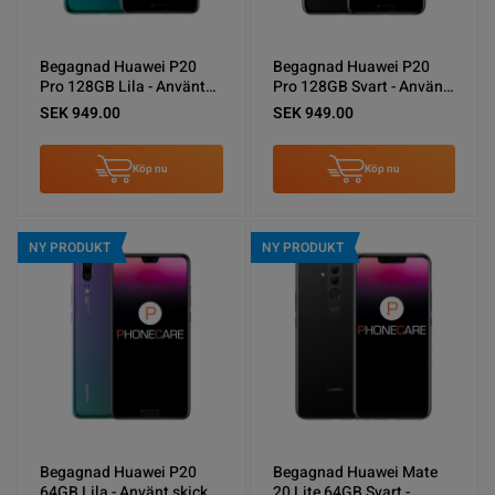
Begagnad Huawei P20
Begagnad Huawei P20
Pro 128GB Lila - Använt
Pro 128GB Svart - Använt
skick
skick
SEK 949.00
SEK 949.00
Köp nu
Köp nu
NY PRODUKT
NY PRODUKT
Begagnad Huawei P20
Begagnad Huawei Mate
64GB Lila - Använt skick
20 Lite 64GB Svart -