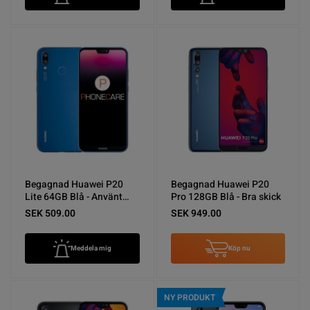
Begagnad Huawei P20
Begagnad Huawei P20
Lite 64GB Blå - Använt
Pro 128GB Blå - Bra skick
skick
SEK 509.00
SEK 949.00
Meddela mig
Köp nu
NY PRODUKT