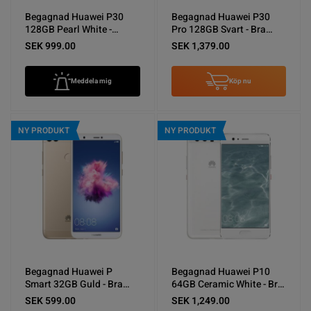
Begagnad Huawei P30
Begagnad Huawei P30
128GB Pearl White -
Pro 128GB Svart - Bra
Använt skick C
skick
SEK 999.00
SEK 1,379.00
Meddela mig
Köp nu
NY PRODUKT
NY PRODUKT
Begagnad Huawei P
Begagnad Huawei P10
Smart 32GB Guld - Bra
64GB Ceramic White - Bra
skick
skick
SEK 599.00
SEK 1,249.00