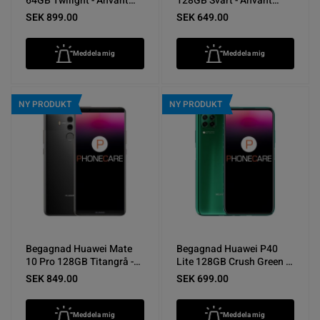
64GB Twilight - Använt
128GB Svart - Använt
skick
skick
SEK 899.00
SEK 649.00
Meddela mig
Meddela mig
NY PRODUKT
NY PRODUKT
Begagnad Huawei Mate
Begagnad Huawei P40
10 Pro 128GB Titangrå -
Lite 128GB Crush Green -
Använt skick
Använt skick
SEK 849.00
SEK 699.00
Meddela mig
Meddela mig