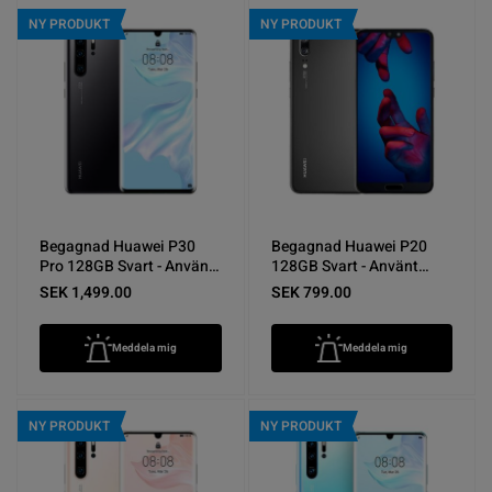
NY PRODUKT
NY PRODUKT
Begagnad Huawei P30
Begagnad Huawei P20
Pro 128GB Svart - Använt
128GB Svart - Använt
skick
skick
SEK 1,499.00
SEK 799.00
Meddela mig
Meddela mig
NY PRODUKT
NY PRODUKT