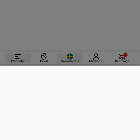
0
Produkter
Privat
Svenska/SEK
Mitt konto
Kundvagn
PRODUKTER