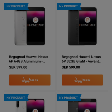
NY PRODUKT
NY PRODUKT
Begagnad Huawei Nexus
Begagnad Huawei Nexus
6P 64GB Aluminium -
6P 32GB Grafit - Använt
Använt skick
skick
SEK 599.00
SEK 599.00
Köp nu
Köp nu
NY PRODUKT
NY PRODUKT