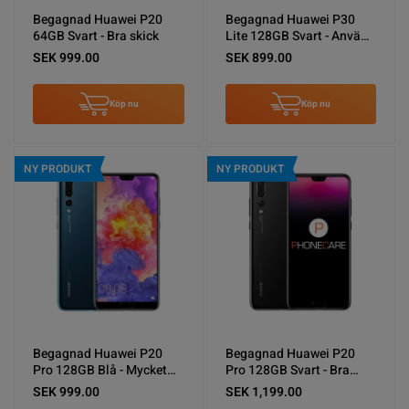
Begagnad Huawei P20
Begagnad Huawei P30
64GB Svart - Bra skick
Lite 128GB Svart - Använt
skick
SEK 999.00
SEK 899.00
Köp nu
Köp nu
NY PRODUKT
NY PRODUKT
Begagnad Huawei P20
Begagnad Huawei P20
Pro 128GB Blå - Mycket
Pro 128GB Svart - Bra
bra skick
skick
SEK 999.00
SEK 1,199.00