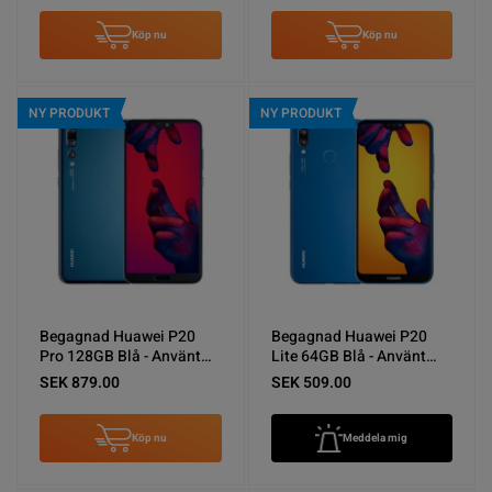
Köp nu
Köp nu
NY PRODUKT
NY PRODUKT
Begagnad Huawei P20
Begagnad Huawei P20
Pro 128GB Blå - Använt
Lite 64GB Blå - Använt
skick
skick
SEK 879.00
SEK 509.00
Köp nu
Meddela mig