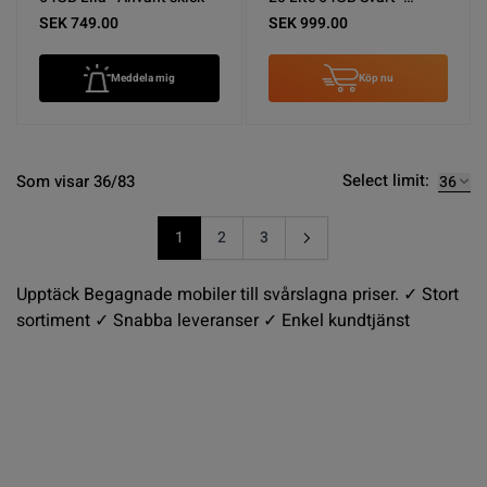
Använt skick
SEK 749.00
SEK 999.00
Meddela mig
Köp nu
Select limit:
Som visar 36/83
1
2
3
You're currently reading page
Sida
Sida
Upptäck Begagnade mobiler till svårslagna priser. ✓ Stort
sortiment ✓ Snabba leveranser ✓ Enkel kundtjänst