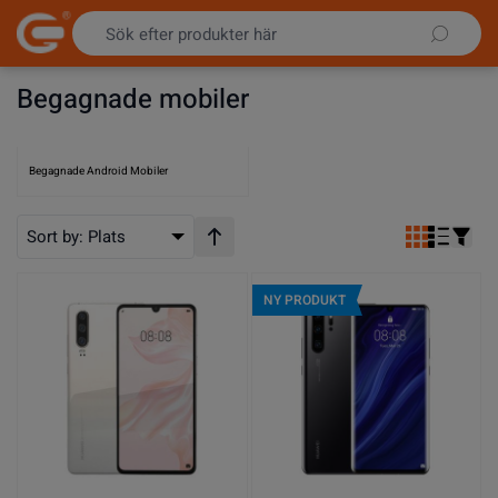
Hoppa till innehållet
Begagnade mobiler
Begagnade Android Mobiler
Sort by:
Plats
Stigande ordning
NY PRODUKT