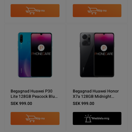
Köp nu
Köp nu
Begagnad Huawei P30
Begagnad Huawei Honor
Lite 128GB Peacock Blue -
X7a 128GB Midnight
Använt skick
Black - Använt skick
SEK 999.00
SEK 999.00
Köp nu
Meddela mig