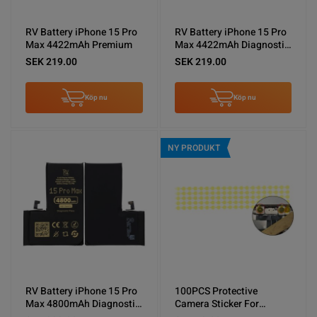
RV Battery iPhone 15 Pro
RV Battery iPhone 15 Pro
Max 4422mAh Premium
Max 4422mAh Diagnostic
Pass Original
SEK 219.00
SEK 219.00
Köp nu
Köp nu
NY PRODUKT
RV Battery iPhone 15 Pro
100PCS Protective
Max 4800mAh Diagnostic
Camera Sticker For
Pass High
lPhone 6G-15Promax