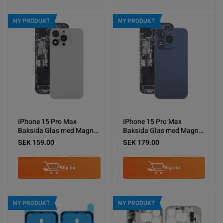
NY PRODUKT
NY PRODUKT
iPhone 15 Pro Max
iPhone 15 Pro Max
Baksida Glas med Magnet
Baksida Glas med Magnet
och Kameralins - Naturlig
och Kameralins - Blå Titan
SEK 159.00
SEK 179.00
Titan
Köp nu
Köp nu
NY PRODUKT
NY PRODUKT