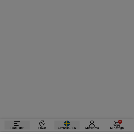
0
Produkter
Privat
Svenska/SEK
Mitt konto
Kundvagn