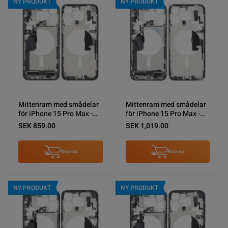
NY PRODUKT
NY PRODUKT
Mittenram med smådelar
Mittenram med smådelar
för iPhone 15 Pro Max -
för iPhone 15 Pro Max -
Naturlig Titan OEM
Vitt Titan OEM
SEK 859.00
SEK 1,019.00
Köp nu
Köp nu
NY PRODUKT
NY PRODUKT