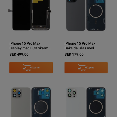
iPhone 15 Pro Max
iPhone 15 Pro Max
Display med LCD Skärm
Baksida Glas med
ZY In-Cell FHD COF
Magsafe Magnet - Svart
SEK 499.00
SEK 179.00
Köp nu
Köp nu