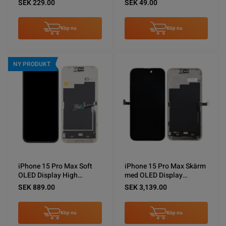
SEK 229.00
SEK 49.00
Camera Repair Infrared
DoMatrix replacement
Protect Tool
Köp nu
Köp nu
NY PRODUKT
iPhone 15 Pro Max Soft
iPhone 15 Pro Max Skärm
OLED Display High
med OLED Display
Quality Black(DD brand)
Original (Tagen från ny
SEK 889.00
SEK 3,139.00
have diagnostic pass
iPhone)
Köp nu
Köp nu