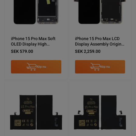
iPhone 15 Pro Max Soft
iPhone 15 Pro Max LCD
OLED Display High
Display Assembly Original
Quality Black( (DD brand)
changed glass with flex
SEK 579.00
SEK 2,259.00
have diagnostic pass
Köp nu
Köp nu