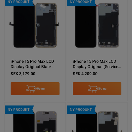
NY PRODUKT
NY PRODUKT
iPhone 15 Pro Max LCD
iPhone 15 Pro Max LCD
Display Original Black
Display Original (Service
(Second- hand) with flex
new+ Sensor run
SEK 3,179.00
SEK 4,209.00
have diagnostic pass
diagnose)
Köp nu
Köp nu
NY PRODUKT
NY PRODUKT