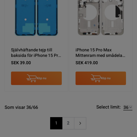
Självhäftande tejp till
iPhone 15 Pro Max
baksida för iPhone 15 Pro
Mittenram med smådelar
Max
OEM - Titanvit
SEK 39.00
SEK 419.00
Köp nu
Köp nu
Select limit:
Som visar 36/66
1
2
You're currently reading page
Sida