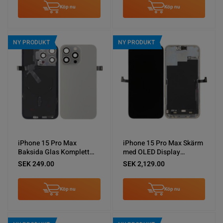
Köp nu
Köp nu
NY PRODUKT
NY PRODUKT
iPhone 15 Pro Max
iPhone 15 Pro Max Skärm
Baksida Glas Komplett
med OLED Display
OEM - Naturlig Titan
Original
SEK 249.00
SEK 2,129.00
Köp nu
Köp nu