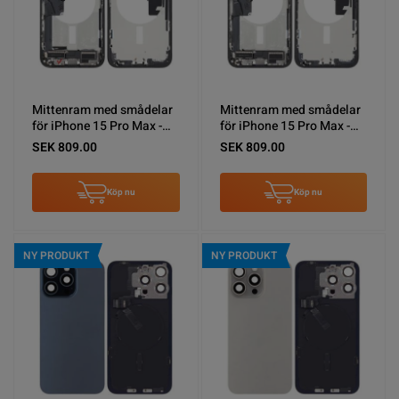
Mittenram med smådelar
Mittenram med smådelar
för iPhone 15 Pro Max -
för iPhone 15 Pro Max -
Svart Titan OEM
Blå Titan OEM
SEK 809.00
SEK 809.00
Köp nu
Köp nu
NY PRODUKT
NY PRODUKT