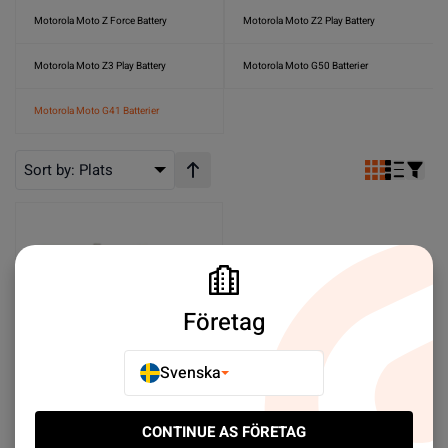
Motorola Moto Z Force Battery
Motorola Moto Z2 Play Battery
Motorola Moto Z3 Play Battery
Motorola Moto G50 Batterier
Motorola Moto G41 Batterier
Sort by:
Plats
Stigande ordning
Företag
Svenska
Motorola G41 Battery
CONTINUE AS FÖRETAG
4850 mAh