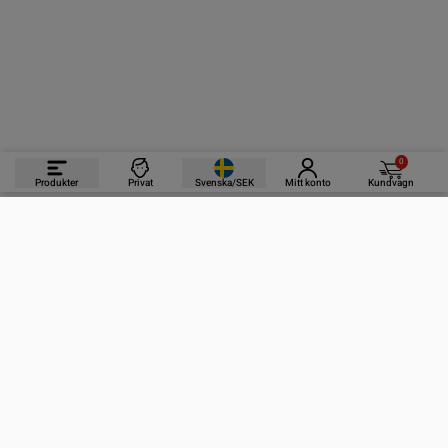
0
Produkter
Privat
Svenska/SEK
Mitt konto
Kundvagn
PRODUKTER
INFORMATION