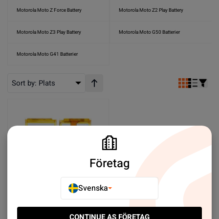
Motorola Moto Z Force Battery
Motorola Moto Z2 Play Battery
Motorola Moto Z3 Play Battery
Motorola Moto G50 Batterier
Motorola Moto G41 Batterier
Sort by:
Plats
Stigande ordning
Företag
Svenska
Batteri till Motorola G7
CONTINUE AS FÖRETAG
Plus