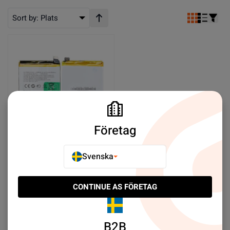
Sort by:
Plats
Stigande ordning
Företag
Batteri till Oppo Realme
Svenska
Q2 Pro
SEK 119.00
CONTINUE AS FÖRETAG
Köp nu
B2B