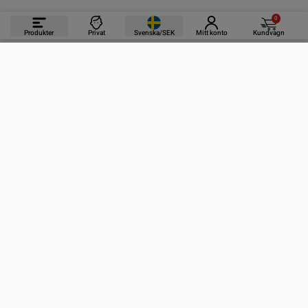
0
Produkter
Privat
Svenska/SEK
Mitt konto
Kundvagn
PRODUKTER
INFORMATION
KONTAKTA OSS
PRENUMERERA PÅ VÅRA NYHETSBREV