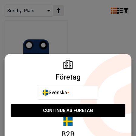
Sort by:
Plats
Stigande ordning
Företag
Motorola Moto G 5G Plus
Svenska
Kameralins - Blå
SEK 29.00
CONTINUE AS FÖRETAG
Köp nu
B2B