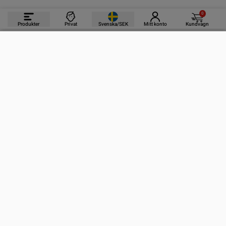
0
Produkter
Privat
Svenska/SEK
Mitt konto
Kundvagn
PRODUKTER
INFORMATION
KONTAKTA OSS
PRENUMERERA PÅ VÅRA NYHETSBREV