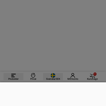
0
Produkter
Privat
Svenska/SEK
Mitt konto
Kundvagn