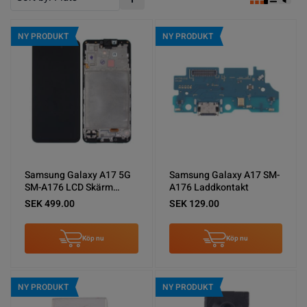
Stigande ordning
NY PRODUKT
NY PRODUKT
Samsung Galaxy A17 5G
Samsung Galaxy A17 SM-
SM-A176 LCD Skärm
A176 Laddkontakt
Original - Svart
SEK 499.00
SEK 129.00
Köp nu
Köp nu
NY PRODUKT
NY PRODUKT