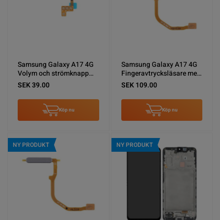
Samsung Galaxy A17 4G
Samsung Galaxy A17 4G
Volym och strömknapp
Fingeravtrycksläsare med
med flexkabel
flexkabel - Svart
SEK 39.00
SEK 109.00
Köp nu
Köp nu
NY PRODUKT
NY PRODUKT