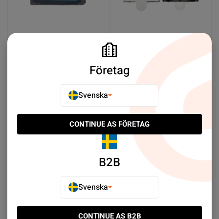
Samsung Galaxy A17 SM-
Samsung Galaxy A17 SM-
A176 Högtalare
A176 Samtalshögtalare
SEK 39.00
SEK 49.00
Företag
Köp nu
Köp nu
Svenska
CONTINUE AS FÖRETAG
NY PRODUKT
NY PRODUKT
B2B
Svenska
CONTINUE AS B2B