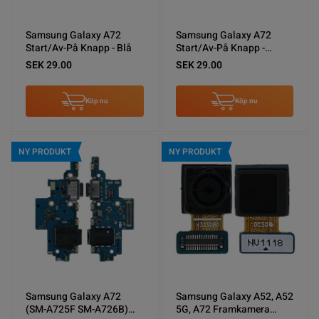
Samsung Galaxy A72
Samsung Galaxy A72
Start/Av-På Knapp - Blå
Start/Av-På Knapp -
Violett
SEK 29.00
SEK 29.00
Köp nu
Köp nu
NY PRODUKT
NY PRODUKT
Samsung Galaxy A72
Samsung Galaxy A52, A52
(SM-A725F SM-A726B)
5G, A72 Framkamera