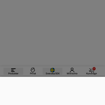
0
Produkter
Privat
Svenska/SEK
Mitt konto
Kundvagn