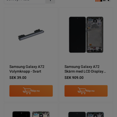
Stigande ordning
Samsung Galaxy A72
Samsung Galaxy A72
Volymknapp - Svart
Skärm med LCD Display
Original - Svart
SEK 39.00
SEK 909.00
Köp nu
Köp nu