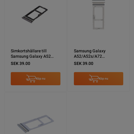
Simkortshållare till
Samsung Galaxy
Samsung Galaxy A52
A52/A52s/A72
A52s A72 - Svart
Simkortshållare - Vit
SEK 39.00
SEK 39.00
Köp nu
Köp nu