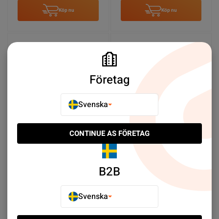
Köp nu
Köp nu
Företag
Svenska
CONTINUE AS FÖRETAG
Samsung Galaxy A72
Samsung Galaxy A32
Batteri Original
5G/A42/A72 Batteri OEM
SEK 309.00
SEK 149.00
B2B
Köp nu
Köp nu
Svenska