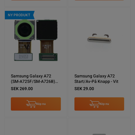
NY PRODUKT
Samsung Galaxy A72
Samsung Galaxy A72
(SM-A725F/SM-A726B)
Start/Av-På Knapp - Vit
Bakre Kamera 8MP
SEK 269.00
SEK 29.00
Köp nu
Köp nu