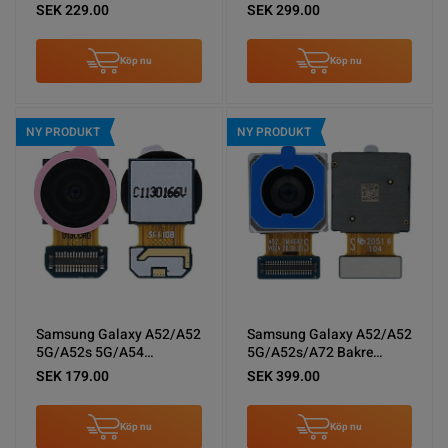
Laddkontakt Original
32MP
SEK 229.00
SEK 299.00
Köp nu
Köp nu
NY PRODUKT
NY PRODUKT
Samsung Galaxy A52/A52
Samsung Galaxy A52/A52
5G/A52s 5G/A54
5G/A52s/A72 Bakre
5G/A72/A72 5G Bakre
Kamera 64MP
SEK 179.00
SEK 399.00
Kamera 12MP
Köp nu
Köp nu