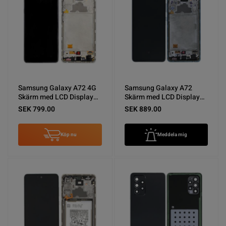
Samsung Galaxy A72 4G
Samsung Galaxy A72
Skärm med LCD Display
Skärm med LCD Display
Original - Vit
Original - Blå
SEK 799.00
SEK 889.00
Köp nu
Meddela mig