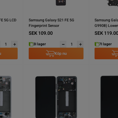
FE 5G LCD
Samsung Galaxy S21 FE 5G
Samsung Gala
Fingerprint Sensor
G990B) Lower
SEK 109.00
SEK 119.0
3
I lager
7
I lager
u
Köp nu