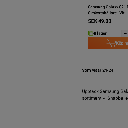
Samsung Galaxy S21 
Simkortshållare - Vit
SEK 49.00
4
I lager
Köp n
Som visar 24/24
Upptäck Samsung Galax
sortiment ✓ Snabba le