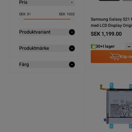
Pris
SEK
31
SEK
1032
Samsung Galaxy S21 
med LCD Display Origin
Produktvariant
SEK 1,199.00
30+
I lager
Produktmärke
Köp n
Färg