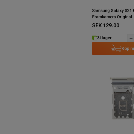
Samsung Galaxy S21 
Framkamera Original
SEK 129.00
3
I lager
Köp n