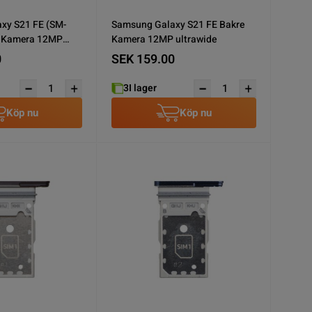
xy S21 FE (SM-
Samsung Galaxy S21 FE Bakre
e Kamera 12MP
Kamera 12MP ultrawide
0
SEK 159.00
3
I lager
Köp nu
Köp nu