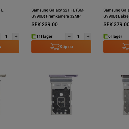
FE
Samsung Galaxy S21 FE (SM-
Samsung Gala
G990B) Framkamera 32MP
G990B) Bakr
wide
SEK 239.00
SEK 379.0
11
I lager
6
I lager
u
Köp nu