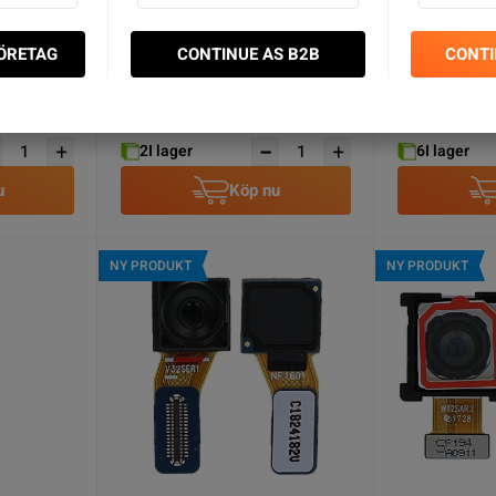
FE Baksida
Samsung Galaxy S21 FE (SM-
Samsung S21 
FÖRETAG
CONTINUE AS B2B
CONTI
G990B) Baksida Original - Grafit
Modul
SEK 219.00
SEK 139.0
2
I lager
6
I lager
u
Köp nu
NY PRODUKT
NY PRODUKT