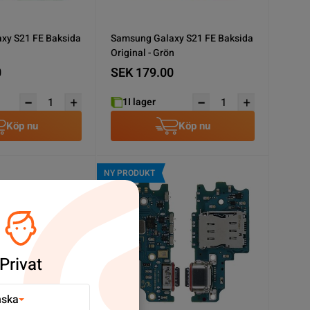
xy S21 FE Baksida
Samsung Galaxy S21 FE Baksida
Original - Grön
0
SEK 179.00
1
I lager
Köp nu
Köp nu
NY PRODUKT
Privat
nska