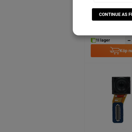
Samsung Galaxy S21 
CONTINUE AS 
Original - Grå
SEK 229.00
1
I lager
Köp n