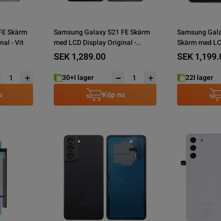
FE Skärm
Samsung Galaxy S21 FE Skärm
Samsung Gala
al - Vit
med LCD Display Original -
Skärm med LCD
Grafit/Svart
- Grön
SEK 1,289.00
SEK 1,199.
30+
I lager
22
I lager
u
Köp nu