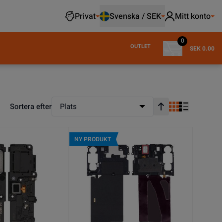
Privat
Svenska / SEK
Mitt konto
0
OUTLET
SEK 0.00
Sortera efter
Plats
Stigande ordning
NY PRODUKT