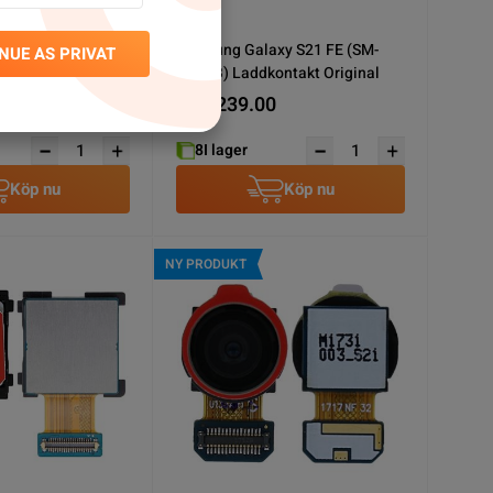
FE Laddkontakt
Samsung Galaxy S21 FE (SM-
NUE AS PRIVAT
G990B) Laddkontakt Original
0
SEK 239.00
8
I lager
Köp nu
Köp nu
NY PRODUKT