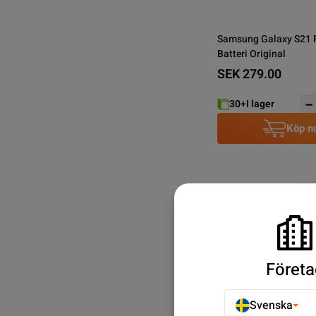
Samsung Galaxy S21 
Batteri Original
SEK 279.00
30+
I lager
Köp n
Företa
Svenska