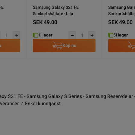
FE
Samsung Galaxy S21 FE
Samsung Gala
Simkortshållare - Lila
Simkortshållar
SEK 49.00
SEK 49.00
1
I lager
5
I lager
u
Köp nu
y S21 FE - Samsung Galaxy S Series - Samsung Reservdelar - Mob
veranser ✓ Enkel kundtjänst