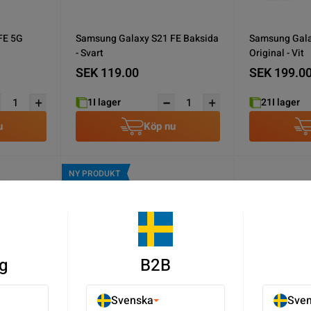
FE 5G
Samsung Galaxy S21 FE Baksida
Samsung Gala
- Svart
Original - Vit
SEK 119.00
SEK 199.0
1
I lager
21
I lager
u
Köp nu
NY PRODUKT
g
B2B
Svenska
Sve