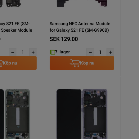
xy S21 FE (SM-
Samsung NFC Antenna Module
 Speaker Module
for Galaxy S21 FE (SM-G990B)
0
SEK 129.00
7
I lager
Köp nu
Köp nu