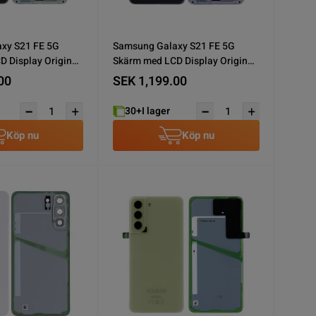
xy S21 FE 5G
Samsung Galaxy S21 FE 5G
 Display Original
Skärm med LCD Display Original
- Lavendel
00
SEK 1,199.00
30+
I lager
Köp nu
Köp nu