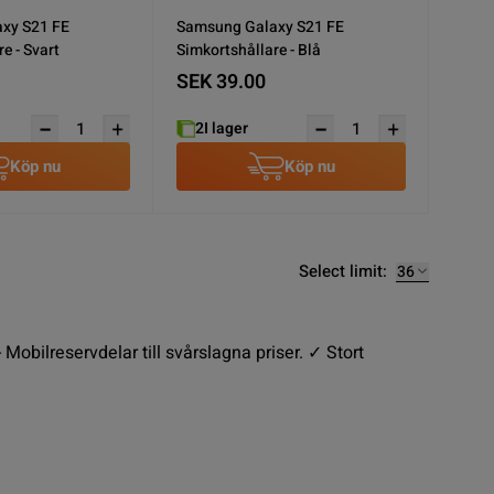
xy S21 FE
Samsung Galaxy S21 FE
e - Svart
Simkortshållare - Blå
SEK 39.00
2
I lager
Köp nu
Köp nu
Select limit:
ilreservdelar till svårslagna priser. ✓ Stort