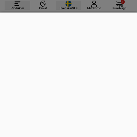
0
Produkter
Privat
Svenska/SEK
Mitt konto
Kundvagn
PRODUKTER
INFORMATION
KONTAKTA OSS
PRENUMERERA PÅ VÅRA NYHETSBREV