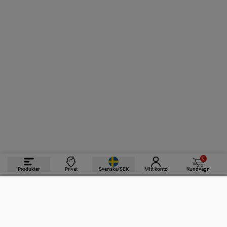
0
Produkter
Privat
Svenska/SEK
Mitt konto
Kundvagn