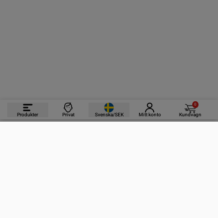
0
Produkter
Privat
Svenska/SEK
Mitt konto
Kundvagn
PRODUKTER