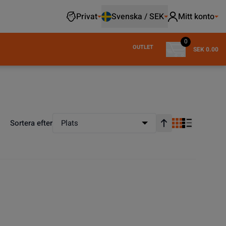
Privat
Svenska / SEK
Mitt konto
0
OUTLET
SEK 0.00
Sortera efter
Plats
Stigande ordning