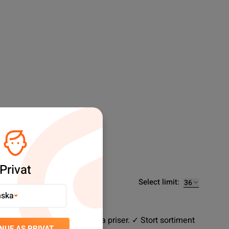
Privat
Select limit:
nska
lreservdelar till svårslagna priser. ✓ Stort sortiment
NUE AS PRIVAT