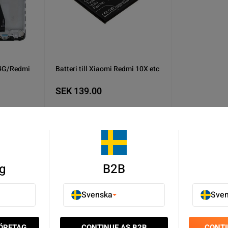
 4G/Redmi
Batteri till Xiaomi Redmi 10X etc
SEK 139.00
10
I lager
u
Köp nu
g
B2B
Svenska
Sve
0X Reservdelar - Redmi Reservdelar - Xiaomi Reservdelar - Mobi
FÖRETAG
CONTINUE AS B2B
CONTI