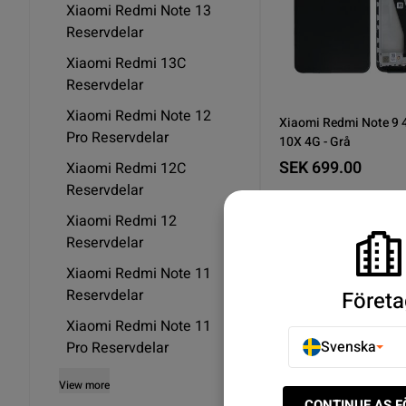
Xiaomi Redmi Note 13
Reservdelar
Xiaomi Redmi 13C
Reservdelar
Xiaomi Redmi Note 12
Xiaomi Redmi Note 9
Pro Reservdelar
10X 4G - Grå
SEK 699.00
Xiaomi Redmi 12C
Reservdelar
1
I lager
Xiaomi Redmi 12
Köp n
Reservdelar
Xiaomi Redmi Note 11
Reservdelar
Företa
Som visar 2/2
Xiaomi Redmi Note 11
Svenska
Pro Reservdelar
View more
Upptäck Xiaomi Redmi 1
CONTINUE AS 