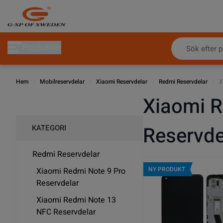
Hoppa till innehållet
Produkter
Hem
|
Mobilreservdelar
|
Xiaomi Reservdelar
|
Redmi Reservdelar
|
X
Xiaomi 
Reservde
KATEGORI
Redmi Reservdelar
NY PRODUKT
Xiaomi Redmi Note 9 Pro
Reservdelar
Xiaomi Redmi Note 13
NFC Reservdelar