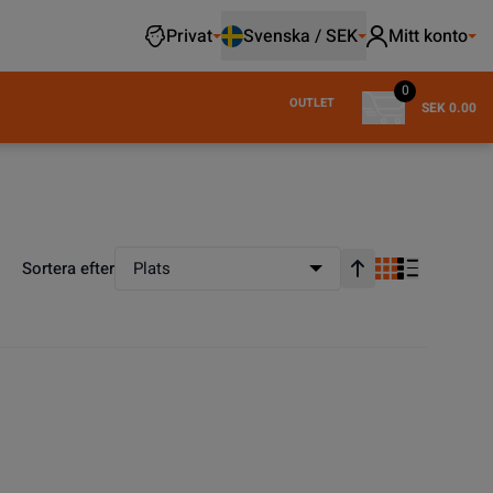
Privat
Svenska / SEK
Mitt konto
0
OUTLET
SEK 0.00
Sortera efter
Plats
Stigande ordning