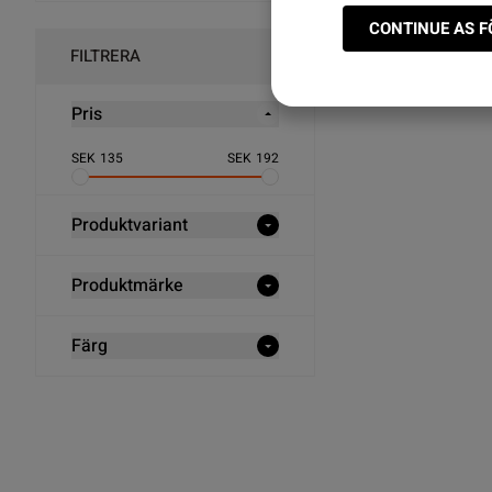
Snabba leveranser ✓ E
CONTINUE AS 
FILTRERA
Pris
SEK
135
SEK
192
Produktvariant
Produktmärke
Färg