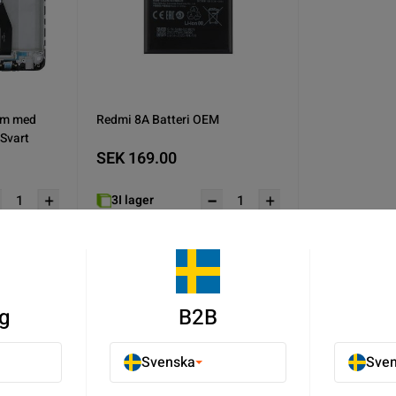
rm med
Redmi 8A Batteri OEM
 Svart
SEK 169.00
3
I lager
u
Köp nu
g
B2B
Svenska
Sve
A Reservdelar - Redmi Reservdelar - Xiaomi Reservdelar - Mobil