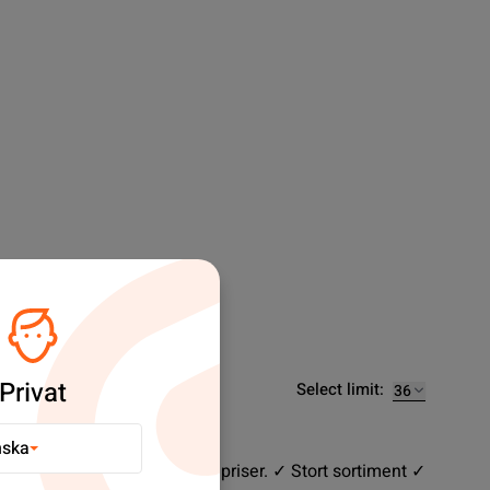
Privat
Select limit:
nska
reservdelar till svårslagna priser. ✓ Stort sortiment ✓