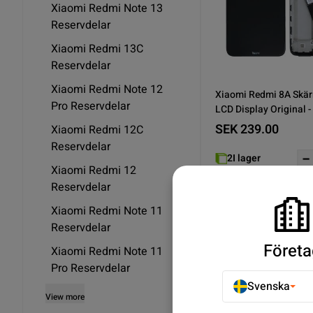
Xiaomi Redmi Note 13
Reservdelar
Xiaomi Redmi 13C
Reservdelar
Xiaomi Redmi Note 12
Xiaomi Redmi 8A Skä
Pro Reservdelar
LCD Display Original -
SEK 239.00
Xiaomi Redmi 12C
Reservdelar
2
I lager
Xiaomi Redmi 12
Köp n
Reservdelar
Xiaomi Redmi Note 11
Reservdelar
Företa
Som visar 2/2
Xiaomi Redmi Note 11
Pro Reservdelar
Svenska
View more
Upptäck Xiaomi Redmi 8