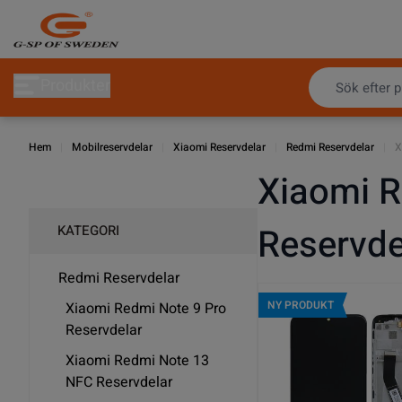
Hoppa till innehållet
Produkter
Hem
|
Mobilreservdelar
|
Xiaomi Reservdelar
|
Redmi Reservdelar
|
X
Xiaomi 
Reservde
KATEGORI
Redmi Reservdelar
NY PRODUKT
Xiaomi Redmi Note 9 Pro
Reservdelar
Xiaomi Redmi Note 13
NFC Reservdelar