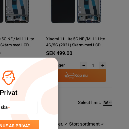
 5G NE / Mi 11 Lite
Xiaomi 11 Lite 5G NE /Mi 11 Lite
 Skärm med LCD
4G/5G (2021) Skärm med LCD
al - Svart
Display Original - Blå
0
SEK 499.00
1
I lager
ddela mig
Köp nu
Privat
Select limit:
nska
ervdelar till svårslagna priser. ✓ Stort sortiment ✓
NUE AS PRIVAT