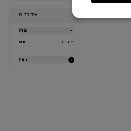
Snabba leveranser ✓ E
FILTRERA
Pris
SEK
399
SEK
672
Färg