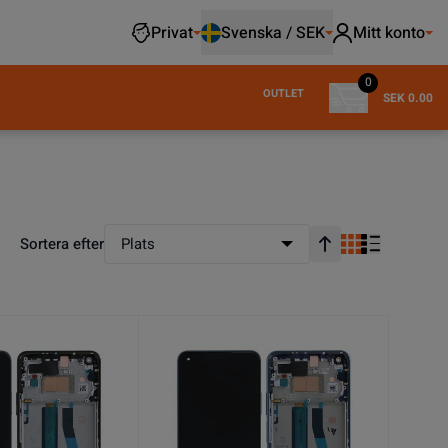
Privat
Svenska / SEK
Mitt konto
0
OUTLET
SEK 0.00
Sortera efter
Plats
Stigande ordning