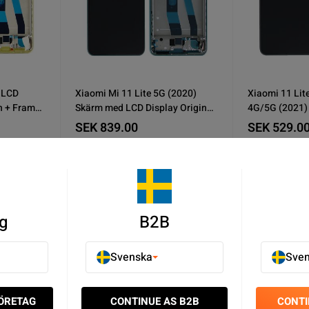
- LCD
Xiaomi Mi 11 Lite 5G (2020)
Xiaomi 11 Lite
n + Frame
Skärm med LCD Display Original
4G/5G (2021)
- Grön
Display Origin
SEK 839.00
SEK 529.0
Slut i lager
Slut i lager
u
Meddela mig
Me
g
B2B
Svenska
Sve
ite Reservdelar - Mi Reservdelar - Xiaomi Reservdelar - Mobilres
FÖRETAG
CONTINUE AS B2B
CONTI