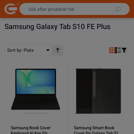
Hoppa till innehållet
Samsung Galaxy Tab S10 FE Plus
Sort by:
Plats
Stigande ordning
Samsung Book Cover
Samsung Smart Book
Keyboard AI Key för
Cover för Galaxy Tab S10