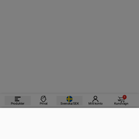
0
Produkter
Privat
Svenska/SEK
Mitt konto
Kundvagn