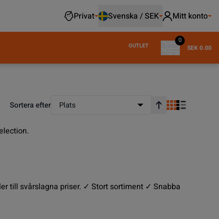
Privat
Svenska / SEK
Mitt konto
0
OUTLET
SEK 0.00
Sortera efter
Plats
Stigande ordning
election.
er till svårslagna priser. ✓ Stort sortiment ✓ Snabba