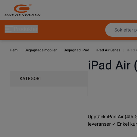
Hoppa till innehållet
Produkter
Hem
|
Begagnade mobiler
|
Begagnad iPad
|
iPad Air Series
|
iPad 
iPad Air 
KATEGORI
Upptäck iPad Air (4th 
leveranser ✓ Enkel ku