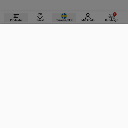
0
Produkter
Privat
Svenska/SEK
Mitt konto
Kundvagn
PRODUKTER
INFORMATION
KONTAKTA OSS
PRENUMERERA PÅ VÅRA NYHETSBREV