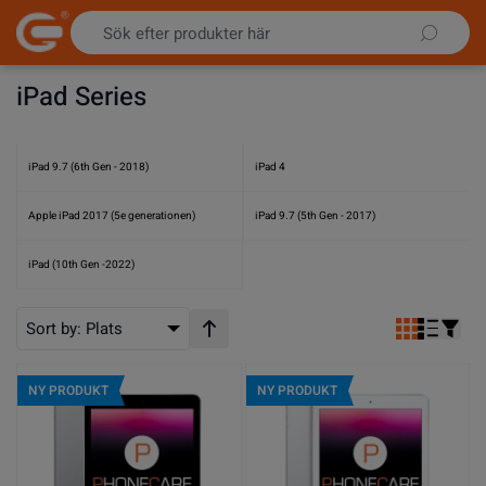
Hoppa till innehållet
iPad Series
iPad 9.7 (6th Gen - 2018)
iPad 4
Apple iPad 2017 (5e generationen)
iPad 9.7 (5th Gen - 2017)
iPad (10th Gen -2022)
Sort by:
Plats
Stigande ordning
NY PRODUKT
NY PRODUKT