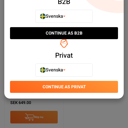
B2B
Köp nu
Köp nu
Svenska
CONTINUE AS B2B
Privat
Svenska
CONTINUE AS PRIVAT
Begagnad iPad 5 32GB
Rymdgrå - Använt skick
SEK 649.00
Köp nu