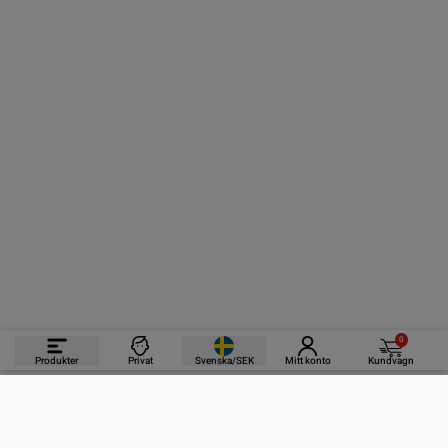
0
Produkter
Privat
Svenska/SEK
Mitt konto
Kundvagn