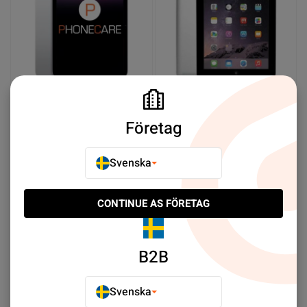
Begagnad iPad 10 64GB
Begagnad iPad 3 Wifi med
Silver - Mycket bra skick
4G 32GB Svart - Bra skick
Företag
SEK 3,169.00
SEK 999.00
Svenska
Meddela mig
Köp nu
CONTINUE AS FÖRETAG
Select limit:
Som visar 2/2
B2B
Upptäck iPad (10th Gen -2022) - iPad Series - Begagnad
Svenska
iPad - Begagnade mobiler till svårslagna priser. ✓ Stort