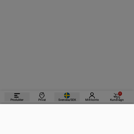
0
Produkter
Privat
Svenska/SEK
Mitt konto
Kundvagn