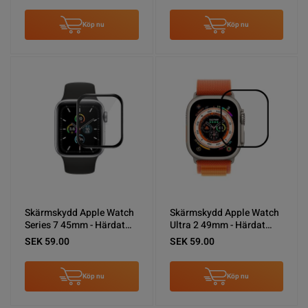
Köp nu
Köp nu
Skärmskydd Apple Watch
Skärmskydd Apple Watch
Series 7 45mm - Härdat
Ultra 2 49mm - Härdat
Glas
Glas Svart
SEK 59.00
SEK 59.00
Köp nu
Köp nu