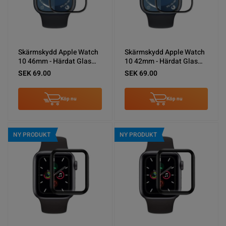
Skärmskydd Apple Watch
Skärmskydd Apple Watch
10 46mm - Härdat Glas
10 42mm - Härdat Glas
Svart
Svart
SEK 69.00
SEK 69.00
Köp nu
Köp nu
NY PRODUKT
NY PRODUKT