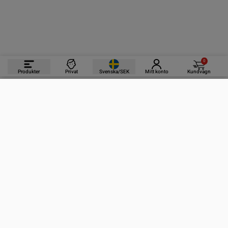
0
Produkter
Privat
Svenska/SEK
Mitt konto
Kundvagn
PRODUKTER
INFORMATION