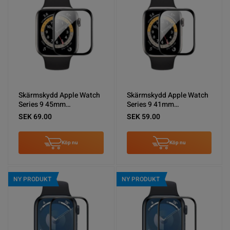
Skärmskydd Apple Watch
Skärmskydd Apple Watch
Series 9 45mm
Series 9 41mm
Heltäckande Härdat Glas -
Heltäckande Härdat Glas -
SEK 69.00
SEK 59.00
Svart
Svart
Köp nu
Köp nu
NY PRODUKT
NY PRODUKT