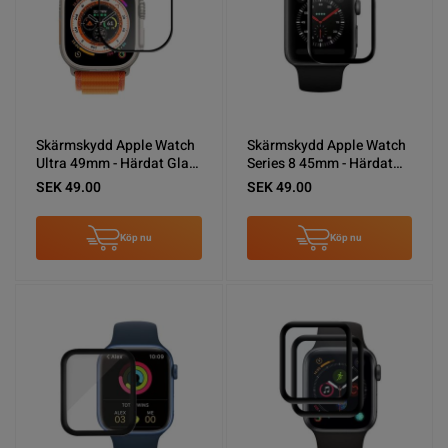
Skärmskydd Apple Watch
Skärmskydd Apple Watch
Ultra 49mm - Härdat Glas
Series 8 45mm - Härdat
Svart
Glas Svart
SEK 49.00
SEK 49.00
Köp nu
Köp nu