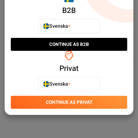
B2B
Svenska
CONTINUE AS B2B
Översikt
Produktspecifikationer
Privat
Svenska
CONTINUE AS PRIVAT