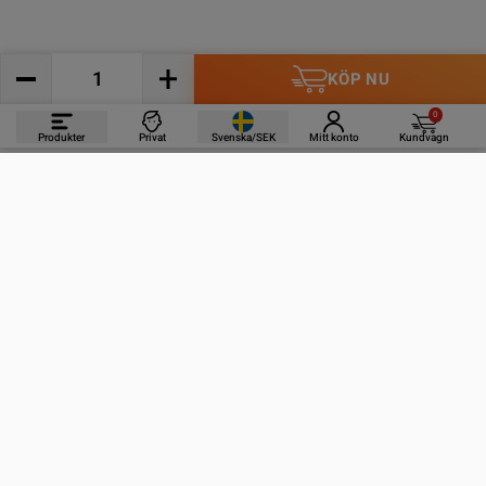
KÖP NU
0
Produkter
Privat
Svenska/SEK
Mitt konto
Kundvagn
PRODUKTER
INFORMATION
KONTAKTA OSS