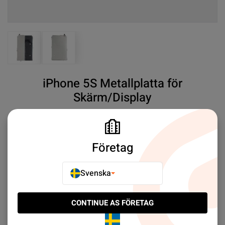
View larger image
View larger image
iPhone 5S Metallplatta för
Skärm/Display
SKU#:
5S84
SEK 19.00
18
Företag
iPhone 5S Backlight Sizzling
Mer information
Svenska
E-POSTA TILL EN VÄN
CONTINUE AS FÖRETAG
LÄGG TILL I JÄMFÖR