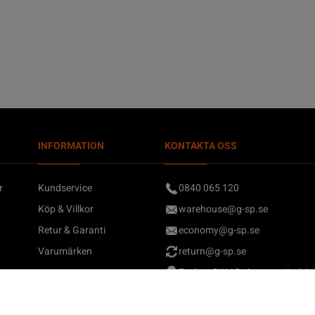
INFORMATION
KONTAKTA OSS
r
Kundservice
0840 065 120
Köp & Villkor
warehouse@g-sp.se
Retur & Garanti
economy@g-sp.se
Varumärken
return@g-sp.se
Evelent SW AB, Auroragränd 1,
Skärholmen