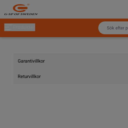
Hoppa till innehållet
Produkter
Garantivillkor
Returvillkor