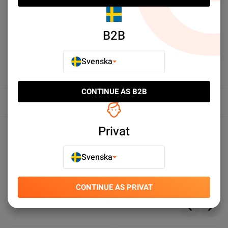
iPhone X/XS Läderfodral -
iPhone X och iPhone XS
Blå
Läderfodral - Grå
SEK 89.00
SEK 79.00
B2B
Köp nu
Köp nu
Svenska
CONTINUE AS B2B
Översikt
Produktspecifikationer
Privat
Svenska
Du kanske också gillar
CONTINUE AS PRIVAT