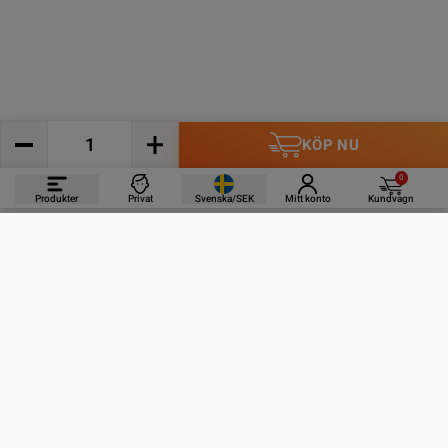
KÖP NU
0
Produkter
Privat
Svenska/SEK
Mitt konto
Kundvagn
PRODUKTER