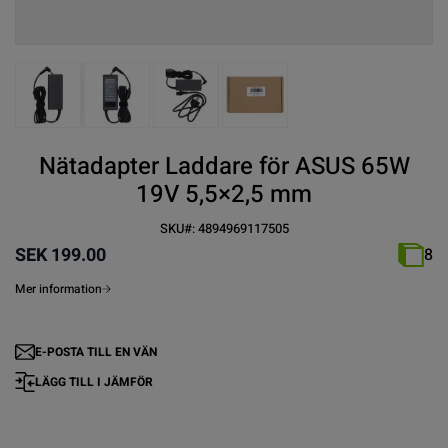
View larger image
View larger image
View larger image
View larger image
Nätadapter Laddare för ASUS 65W
19V 5,5×2,5 mm
SKU#:
4894969117505
SEK 199.00
8
Mer information
E-POSTA TILL EN VÄN
LÄGG TILL I JÄMFÖR