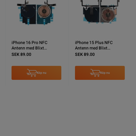
iPhone 16 Pro NFC
iPhone 15 Plus NFC
Antenn med Blixt
Antenn med Blixt
Ficklampa Flexkabel OEM
Ficklampa Flexkabel OEM
SEK 89.00
SEK 89.00
Köp nu
Köp nu