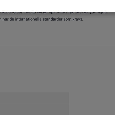
reservdelar ifall du vill komplettera reparationer ytterligare.
ch har de internationella standarder som krävs.