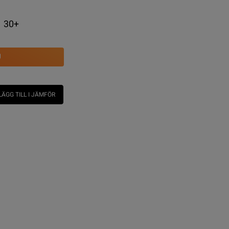
30+
U
LÄGG TILL I JÄMFÖR