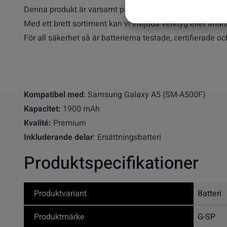
Denna produkt är varsamt packad.
Med ett brett sortiment kan vi erbjuda verktyg eller andra 
För all säkerhet så är batterierna testade, certifierade o
Kompatibel med
: Samsung Galaxy A5 (SM-A500F)
Kapacitet:
1900 mAh
Kvalité:
Premium
Inkluderande delar
: Ersättningsbatteri
Produktspecifikationer
Produktvariant
Batteri
Produktmärke
G-SP