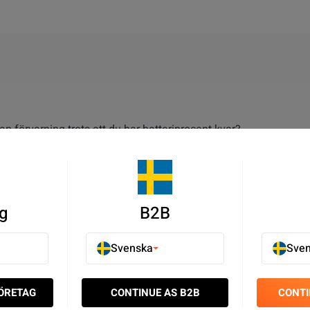
an förvarning trots att du har batteriprocent kvar?
y
A5.
gt ut batteriet på din
Samsung
Galaxy A5.
n kan tro.
g
B2B
 du själv kan byta ut ett trasigt batteri.
msung Galaxy A5.
Svenska
Sve
 reparera din
telefon
istället för att köpa en ny.
FÖRETAG
CONTINUE AS B2B
CONTI