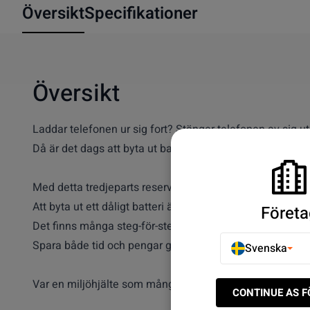
Översikt
Specifikationer
Översikt
Laddar telefonen ur sig fort? Stänger telefonen av sig ut
Då är det dags att byta ut batteriet i din
Samsung Galax
Med detta tredjeparts reservdel byter du enkelt och smidi
Att byta ut ett dåligt batteri är faktiskt enklare än vad ma
Företa
Det finns många steg-för-steg guider som visar i detalj hur
Spara både tid och pengar genom att själv laga din Sa
Svenska
Var en miljöhjälte som många av våra andra kunder och
CONTINUE AS 