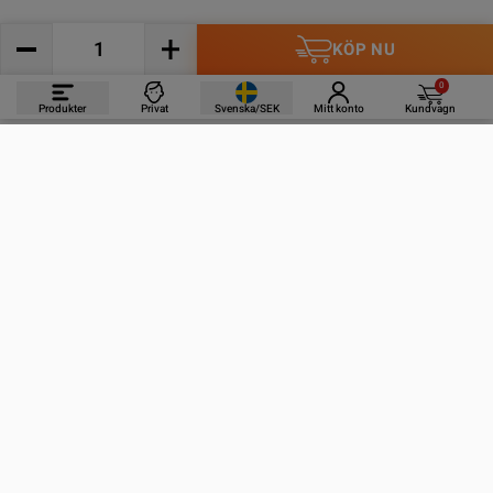
KÖP NU
0
Produkter
Privat
Svenska/SEK
Mitt konto
Kundvagn
PRODUKTER
INFORMATION
KONTAKTA OSS