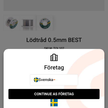
View larger image
View larger image
View larger image
Lödtråd 0.5mm BEST
SKU#:
TOL107
SEK 69.00
1
BEST Welding Wire
Företag
Mer information
Svenska
E-POSTA TILL EN VÄN
CONTINUE AS FÖRETAG
LÄGG TILL I JÄMFÖR