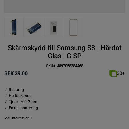
View larger image
View larger image
View larger image
View larger image
Skärmskydd till Samsung S8 | Härdat
Glas | G-SP
SKU#:
4897058384468
SEK 39.00
30+
✓ Reptålig
✓ Heltäckande
✓ Tjocklek 0.2mm
✓ Enkel montering
Mer information