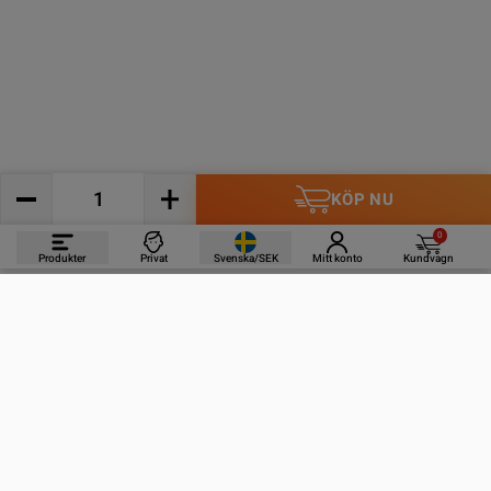
KÖP NU
0
Produkter
Privat
Svenska/SEK
Mitt konto
Kundvagn
PRODUKTER