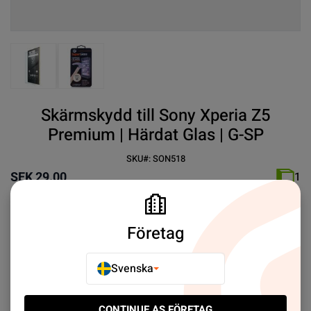
View larger image
View larger image
Skärmskydd till Sony Xperia Z5
Premium | Härdat Glas | G-SP
SKU#:
SON518
SEK 29.00
1
✓ Reptålig
Företag
✓ Heltäckande
✓ Tjocklek 0.33mm
✓ Enkel montering
Svenska
Mer information
CONTINUE AS FÖRETAG