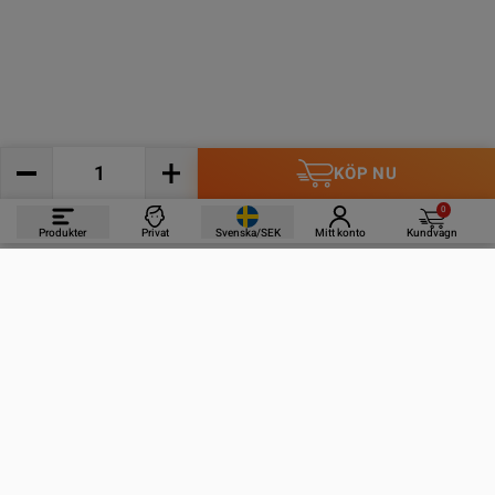
KÖP NU
0
Produkter
Privat
Svenska/SEK
Mitt konto
Kundvagn
PRODUKTER