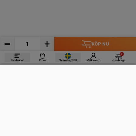
KÖP NU
0
Produkter
Privat
Svenska/SEK
Mitt konto
Kundvagn
PRODUKTER