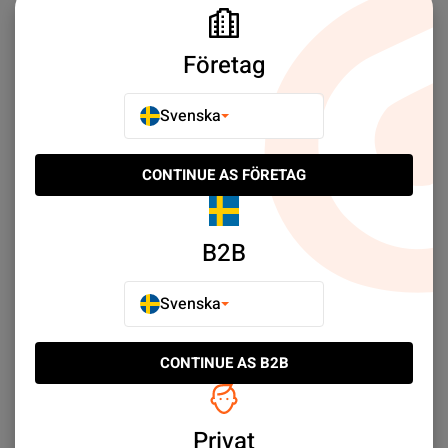
Företag
Svenska
Ofta Köpt Tillsammans
CONTINUE AS FÖRETAG
B2B
Svenska
CONTINUE AS B2B
Huawei P9 Lite
Självhäftande tejp for
Skärm/Display
SEK 29.00
Privat