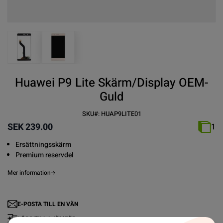
View larger image
View larger image
Huawei P9 Lite Skärm/Display OEM-
Guld
SKU#:
HUAP9LITE01
SEK 239.00
1
Ersättningsskärm
Premium reservdel
Mer information
E-POSTA TILL EN VÄN
LÄGG TILL I JÄMFÖR