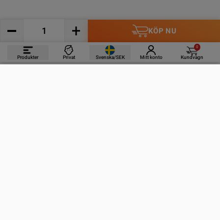
KÖP NU
0
Produkter
Privat
Svenska/SEK
Mitt konto
Kundvagn
PRODUKTER
INFORMATION
KONTAKTA OSS