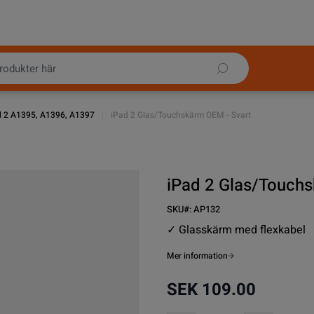
d 2 A1395, A1396, A1397
|
iPad 2 Glas/Touchskärm OEM - Svart
iPad 2 Glas/Touchs
SKU#:
AP132
✓ Glasskärm med flexkabel
Mer information
SEK 109.00