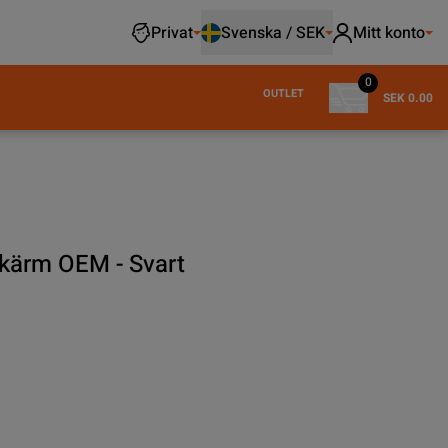
Privat
Svenska / SEK
Mitt konto
0
OUTLET
SEK 0.00
kärm OEM - Svart