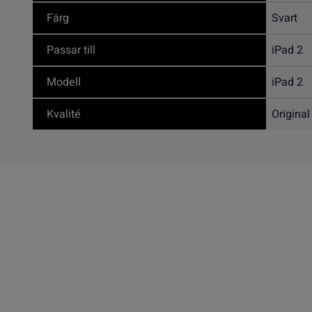
Färg
Svart
Passar till
iPad 2
Modell
iPad 2
Kvalité
Original