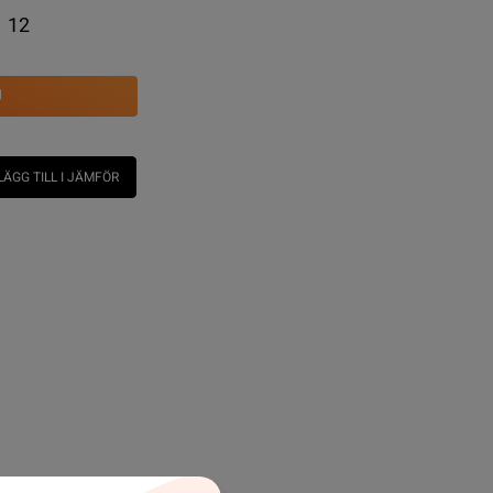
12
U
LÄGG TILL I JÄMFÖR