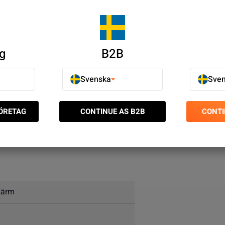
g
B2B
Svenska
Sve
h utskärningar.
FÖRETAG
CONTINUE AS B2B
CONTI
kärm