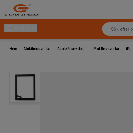
Hoppa till innehållet
Produkter
Hem
|
Mobilreservdelar
|
Apple Reservdelar
|
iPad Reservdelar
|
iPa
View larger image