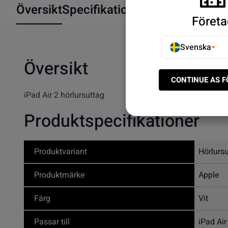
Översikt
Specifikationer
Företa
Svenska
Översikt
CONTINUE AS 
iPad Air 2 hörlursuttag
Produktspecifikationer
Produktvariant
Hörlurs
Produktmärke
Apple
Färg
Vit
Passar till
iPad Air