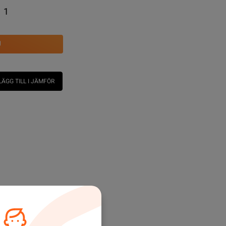
1
U
LÄGG TILL I JÄMFÖR