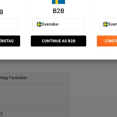
g
B2B
Svenska
Sve
FÖRETAG
CONTINUE AS B2B
CONTI
uttag Flexkabel
 2