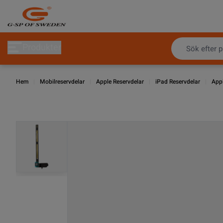
Hoppa till innehållet
Produkter
Hem
|
Mobilreservdelar
|
Apple Reservdelar
|
iPad Reservdelar
|
Appl
View larger image