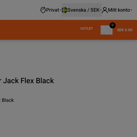
Privat
Svenska / SEK
Mitt konto
0
OUTLET
SEK 0.00
r Jack Flex Black
x Black