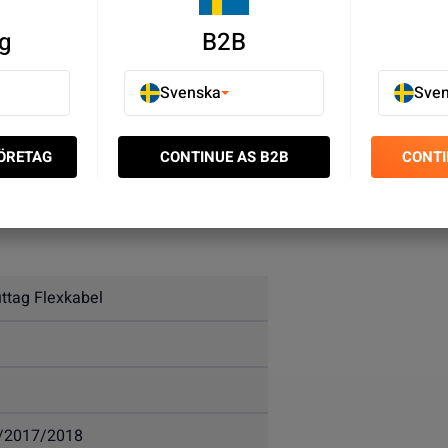
g
B2B
Svenska
Sve
FÖRETAG
CONTINUE AS B2B
CONTI
uttag Flexkabel
r/2017/2018