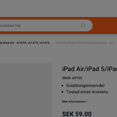
e iPad Air - A1474 | A1475 | A1476
|
iPad Air/iPad 5/iPad 6 Hörlursuttag - Vit
iPad Air/iPad 5/iPad
SKU#:
AP103
Ersättningsreservdel
Testad innan leverans
Mer information
SEK 59.00