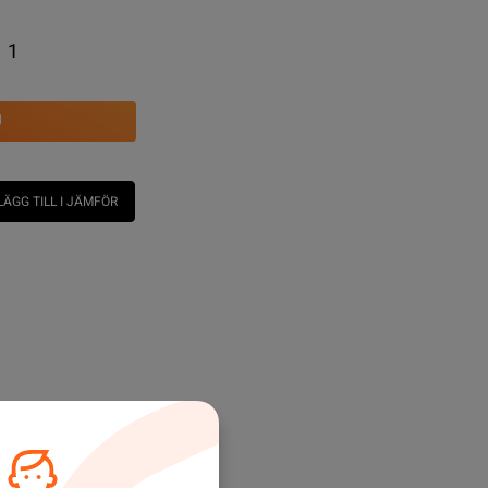
1
U
LÄGG TILL I JÄMFÖR