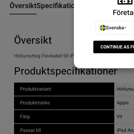
Översikt
Specifikationer
Företa
Svenska
Översikt
CONTINUE AS 
Hörlursuttag Flexkabel till iPad Air/iPad 5/iPad 6
Produktspecifikationer
Produktvariant
Hörlurs
Produktmärke
Apple
Färg
Vit
Passar till
iPad Ai