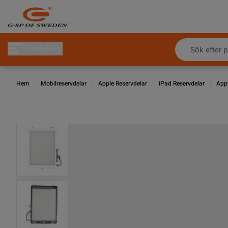
Hoppa till innehållet
Produkter
Hem
|
Mobilreservdelar
|
Apple Reservdelar
|
iPad Reservdelar
|
Appl
View larger image
View larger image