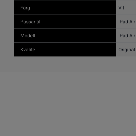
Färg
Vit
Passar till
iPad Air
Modell
iPad Air
Kvalité
Original