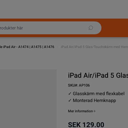
e iPad Air - A1474 | A1475 | A1476
|
iPad Air/iPad 5 Glas/Touchskärm med Hem
iPad Air/iPad 5 Gl
SKU#:
AP106
✓ Glasskärm med flexkabel
✓ Monterad Hemknapp
Mer information
SEK 129.00