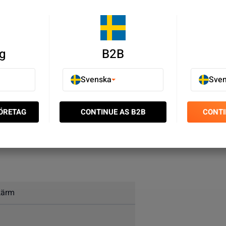
g
B2B
Svenska
Sve
h utskärningar.
FÖRETAG
CONTINUE AS B2B
CONTI
 Hemknapp - Vit
kärm