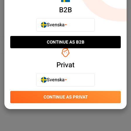
B2B
Svenska
CONTINUE AS B2B
Översikt
Produktspecifikationer
Privat
Svenska
CONTINUE AS PRIVAT