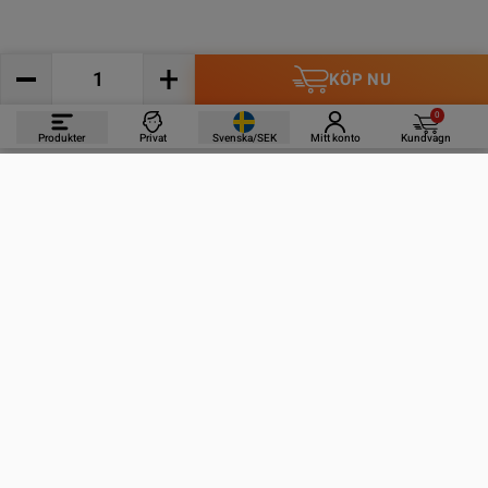
KÖP NU
0
Produkter
Privat
Svenska/SEK
Mitt konto
Kundvagn
PRODUKTER
INFORMATION
KONTAKTA OSS