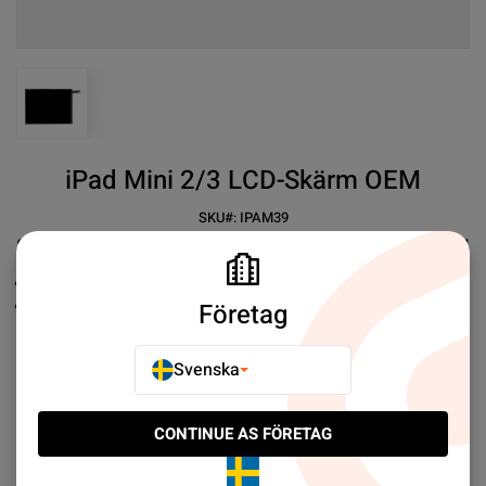
View larger image
iPad Mini 2/3 LCD-Skärm OEM
SKU#:
IPAM39
SEK 409.00
4
Ersättningsskärm
OEM Reservdel
Företag
Mer information
Svenska
E-POSTA TILL EN VÄN
CONTINUE AS FÖRETAG
LÄGG TILL I JÄMFÖR