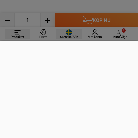
KÖP NU
0
Produkter
Privat
Svenska/SEK
Mitt konto
Kundvagn
PRODUKTER
INFORMATION
KONTAKTA OSS