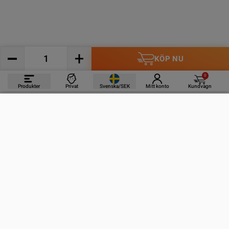
KÖP NU
0
Produkter
Privat
Svenska/SEK
Mitt konto
Kundvagn
PRODUKTER
INFORMATION