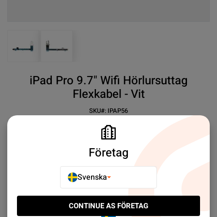
View larger image
View larger image
iPad Pro 9.7" Wifi Hörlursuttag
Flexkabel - Vit
SKU#:
IPAP56
SEK 49.00
11
✓ Hörlursuttag Flexkabel
Företag
✓ Passar iPad Pro 9.7"
Svenska
Mer information
CONTINUE AS FÖRETAG
E-POSTA TILL EN VÄN