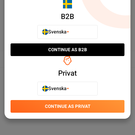
LÄGG TILL I JÄMFÖR
B2B
Svenska
CONTINUE AS B2B
Översikt
Privat
Produktspecifikationer
Svenska
CONTINUE AS PRIVAT