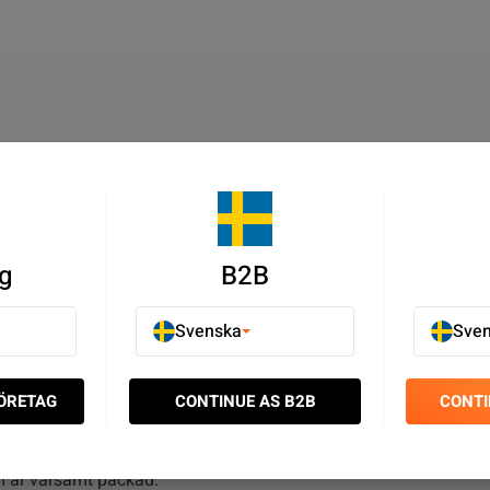
rmen på din iPhone 5 .
g
B2B
förvänta sig.
ur du kan utföra skärmbyte själv.
Svenska
Sve
FÖRETAG
CONTINUE AS B2B
CONTI
 reparera din
telefon
istället för att köpa en ny.
m är varsamt packad.