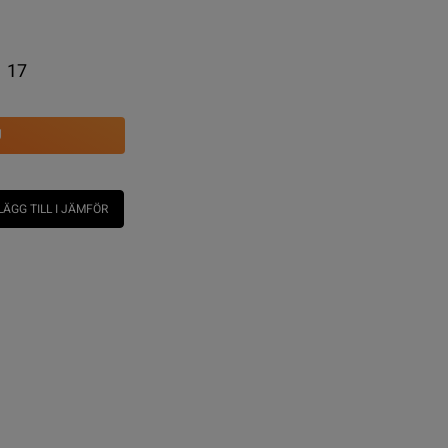
17
U
LÄGG TILL I JÄMFÖR