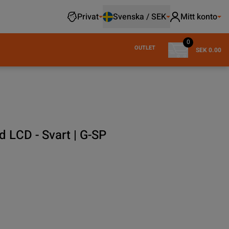
Privat
Svenska / SEK
Mitt konto
0
OUTLET
SEK 0.00
 LCD - Svart | G-SP