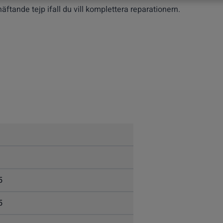
häftande tejp ifall du vill komplettera reparationern.
5
5