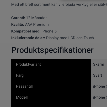
Med ett brett sortiment kan vi erbjuda verktyg eller själv
Garanti:
12 Månader
Kvalité:
AAA Premium
Kompatibel med:
iPhone 5
Inkluderande delar:
Display med LCD och Touch
Produktspecifikationer
Produktvariant
Skärm
Färg
Svart
Passar till
iPhone 
Modell
iPhone 