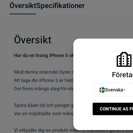
Översikt
Specifikationer
Översikt
Har du en trasig iPhone 5 skärm?
Med denna reservdel byter du enkelt och smidigt ut skä
Företa
Att laga din iPhone 5 är faktiskt enklare än vad man kan 
Det finns många steg-för-steg guider som visar i detalj h
Svenska
Spara både tid och pengar genom att laga din iPhone 5 .
CONTINUE AS 
Var en miljöhjälte som många av våra andra kunder och
Vi erbjuder dig en produkt med 12 månaders garanti so