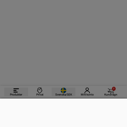
0
Produkter
Privat
Svenska/SEK
Mitt konto
Kundvagn