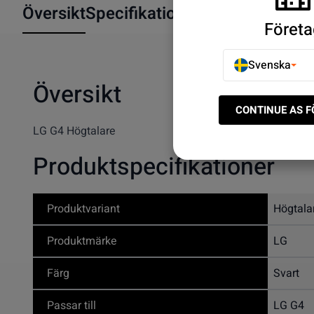
Översikt
Specifikationer
Företa
Svenska
Översikt
CONTINUE AS 
LG G4 Högtalare
Produktspecifikationer
Produktvariant
Högtala
Produktmärke
LG
Färg
Svart
Passar till
LG G4