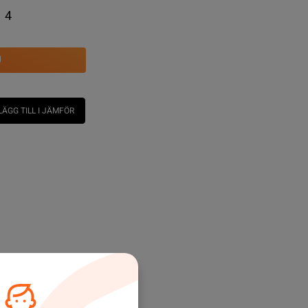
4
U
LÄGG TILL I JÄMFÖR